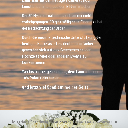
kann man mit den heutigen Kameras noch
künstlerisch mehr aus den Bildern machen.
Der 3D Hype ist natürlich auch an mir nicht
vorbeigegangen. 3D gibt völlig neue Eindrücke bei
der Betrachtung der Bilder.
Durch die enorme technische Unterstützung der
heutigen Kameras ist es deutlich einfacher
geworden sich auf das Geschehen bei der
Hochzeitsfeier oder anderen Events zu
konzentrieren.
Wer bis hierher gelesen hat, dem kann ich einen
10% Rabatt einräumen.
und jetzt viel Spaß auf meiner Seite
Holtstiege Fotodesign
| Designed by:
Theme Freesia
|
WordPress
| ©