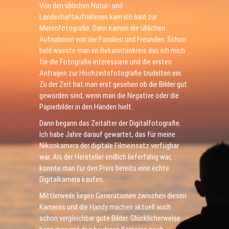
Von den üblichen Natur- und
Landschaftaufnahmen kam ich bald zur
Macrofotografie. Dann kamen die üblichen
Aufnahmen von der Familien und Freunden. Schon
bald wusste man im Bekanntenkreis das ich mich
für die Fotografie interessiere und die ersten
Anfragen zur Hochzeitsfotografie trudelten ein.
Zu der Zeit hat man erst gesehen ob die Bilder gut
geworden sind, wenn man die Negative oder die
Papierbilder in den Händen hielt.
Dann begann das Zeitalter der Digitalfotografie.
Ich habe Jahre darauf gewartet, das für meine
Nikonkamera der digitale Filmeinsatz verfügbar
war. Als der Hersteller endlich lieferfähig war,
konnte man für den Preis bereits eine echte
Digitalkamera kaufen.
Mittlerweile liegen Generationen zwischen diesen
Kameras und die Handy machen aktuell auch
schon vergleichbar gute Bilder. Glücklicherweise