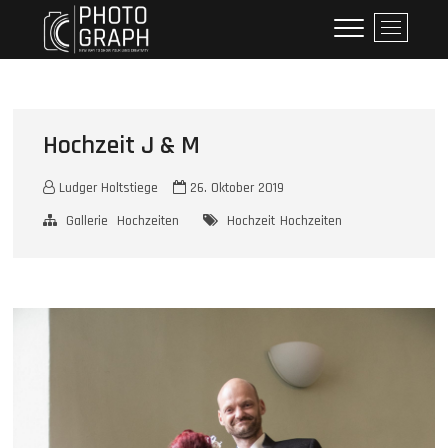
Skip
Holtstiege Fotodesign
WILLKOMMEN AUF MEINER SEITE
M
to
e
content
n
u
B
u
Hochzeit J & M
t
t
Ludger Holtstiege
26. Oktober 2019
o
Gallerie
Hochzeiten
Hochzeit
Hochzeiten
n