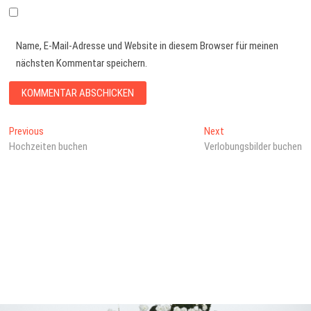
Name, E-Mail-Adresse und Website in diesem Browser für meinen
nächsten Kommentar speichern.
Beitragsnavigation
Previous
Next
Previous
Next
post:
post:
Hochzeiten buchen
Verlobungsbilder buchen