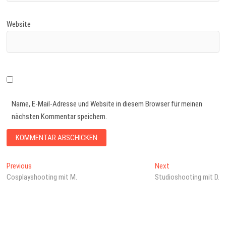
Website
Name, E-Mail-Adresse und Website in diesem Browser für meinen
nächsten Kommentar speichern.
Beitragsnavigation
Previous
Next
Previous
Next
post:
post:
Cosplayshooting mit M.
Studioshooting mit D.