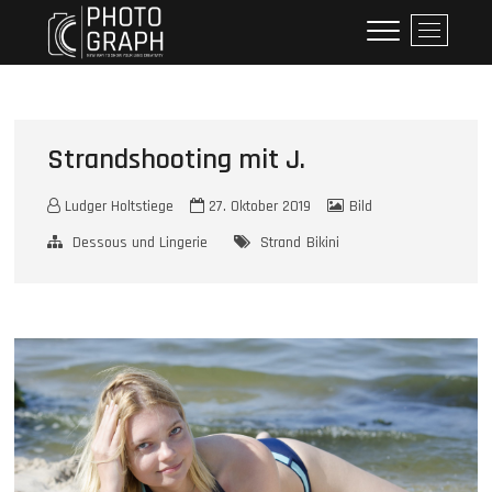
Skip
Holtstiege Fotodesign
WILLKOMMEN AUF MEINER SEITE
M
to
e
content
n
u
B
u
Strandshooting mit J.
t
t
Ludger Holtstiege
27. Oktober 2019
Bild
o
Dessous und Lingerie
Strand
Bikini
n