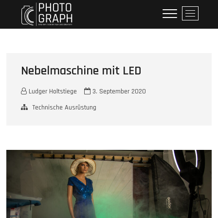
Skip
Holtstiege Fotodesign
WILLKOMMEN AUF MEINER SEITE
M
to
e
content
n
u
B
u
Nebelmaschine mit LED
t
t
Ludger Holtstiege
3. September 2020
o
Technische Ausrüstung
n