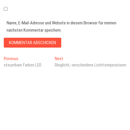
Name, E-Mail-Adresse und Website in diesem Browser für meinen
nächsten Kommentar speichern.
Beitragsnavigation
Previous
Next
Previous
Next
post:
post:
steuerbare Farben LED
Ringlicht, verschiedene Lichttemperaturen