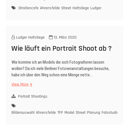
Straßencafe
Ahrensfelde
Street
Holtstiege
Ludger
Ludger Holtstiege
13. März 2020
Wie läuft ein Portrait Shoot ab ?
Wie komme ich an Models die sich Fotografieren lassen
wollen? Da ich viele Berliner Fotoveranstaltungen besuche,
habe ich über den Weg schon eine Menge nette…
Wie
View More
läuft
ein
Portrait Shootings
Portrait
Shoot
Bilderauswahl
Ahrensfelde
TFP
Model
Street
Planung
Fotostudio
Nikon
ab
?